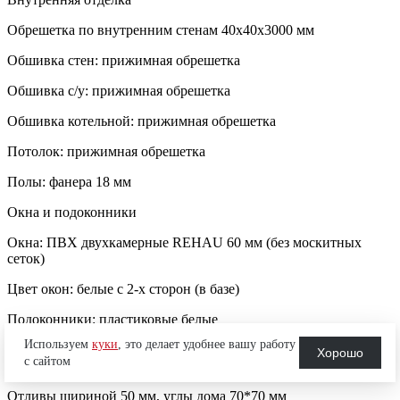
Обрешетка по внутренним стенам 40х40х3000 мм
Обшивка стен: прижимная обрешетка
Обшивка с/у: прижимная обрешетка
Обшивка котельной: прижимная обрешетка
Потолок: прижимная обрешетка
Полы: фанера 18 мм
Окна и подоконники
Окна: ПВХ двухкамерные REHAU 60 мм (без москитных
сеток)
Цвет окон: белые с 2-х сторон (в базе)
Подоконники: пластиковые белые
Используем
куки
, это делает удобнее вашу работу
Монтажный шов (пена), обрабатывается герметиками СТИЗ -
Хорошо
с сайтом
А и СТИЗ - В
Отливы шириной 50 мм, углы дома 70*70 мм