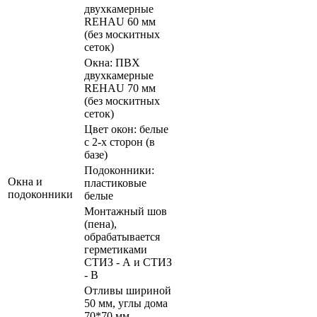
двухкамерные
REHAU 60 мм
(без москитных
сеток)
Окна: ПВХ
двухкамерные
REHAU 70 мм
(без москитных
сеток)
Цвет окон: белые
с 2-х сторон (в
базе)
Подоконники:
Окна и
пластиковые
подоконники
белые
Монтажный шов
(пена),
обрабатывается
герметиками
СТИЗ - А и СТИЗ
- В
Отливы шириной
50 мм, углы дома
70*70 мм