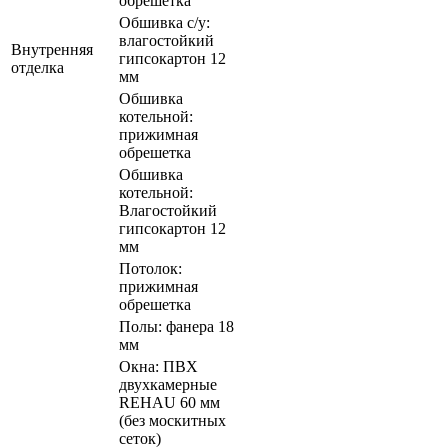
обрешетка
Обшивка с/у:
влагостойкий
Внутренняя
гипсокартон 12
отделка
мм
Обшивка
котельной:
прижимная
обрешетка
Обшивка
котельной:
Влагостойкий
гипсокартон 12
мм
Потолок:
прижимная
обрешетка
Полы: фанера 18
мм
Окна: ПВХ
двухкамерные
REHAU 60 мм
(без москитных
сеток)