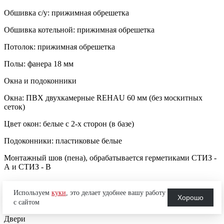
Обшивка с/у: прижимная обрешетка
Обшивка котельной: прижимная обрешетка
Потолок: прижимная обрешетка
Полы: фанера 18 мм
Окна и подоконники
Окна: ПВХ двухкамерные REHAU 60 мм (без москитных
сеток)
Цвет окон: белые с 2-х сторон (в базе)
Подоконники: пластиковые белые
Монтажный шов (пена), обрабатывается герметиками СТИЗ -
А и СТИЗ - В
Отливы шириной 50 мм, углы дома 70*70 мм
(металлические), наружные наличники окон 100*50 мм:
Используем
куки
, это делает удобнее вашу работу
Хорошо
металлические
с сайтом
Двери