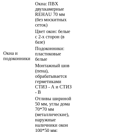
Окна: ПВХ
двухкамерные
REHAU 70 мм
(без москитных
сеток)
Цвет окон: белые
с 2-х сторон (в
базе)
Подоконники:
Окна и
пластиковые
подоконники
белые
Монтажный шов
(пена),
обрабатывается
герметиками
СТИЗ - А и СТИЗ
- В
Отливы шириной
50 мм, углы дома
70*70 мм
(металлические),
наружные
наличники окон
100*50 мм: