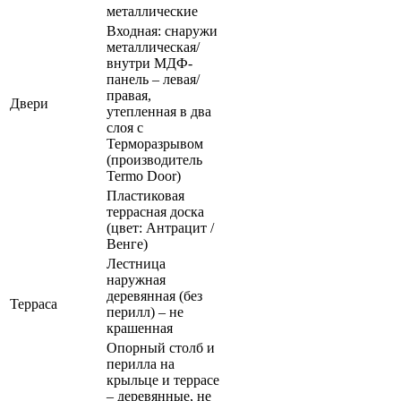
металлические
Входная: снаружи
металлическая/
внутри МДФ-
панель – левая/
правая,
Двери
утепленная в два
слоя с
Терморазрывом
(производитель
Termo Door)
Пластиковая
террасная доска
(цвет: Антрацит /
Венге)
Лестница
наружная
деревянная (без
Терраса
перилл) – не
крашенная
Опорный столб и
перилла на
крыльце и террасе
– деревянные, не