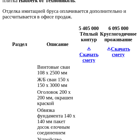
плитка
Hauberk от Технониколь
.
Отделка имитацией бруса оплачивается дополнительно и
рассчитывается в офисе продаж.
5 405 000
6 095 000
Тёплый
Круглогодичное
контур
проживание
Раздел
Описание
Скачать
Скачать
смету
смету
Винтовые сваи
108 х 2500 мм
Ж/Б сваи 150 х
150 х 3000 мм
Оголовок 200 х
200 мм, окрашен
краской
Обвязка
фундамента 140 х
140 мм пакет
досок елочным
соединением
Устройство