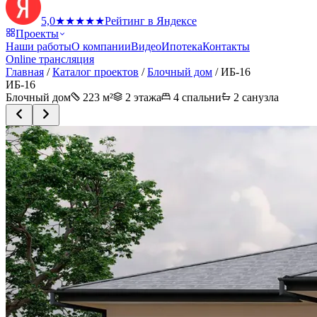
5,0
★
★
★
★
★
Рейтинг в Яндексе
Проекты
Наши работы
О компании
Видео
Ипотека
Контакты
Online трансляция
Главная
/
Каталог проектов
/
Блочный дом
/
ИБ-16
ИБ-16
Блочный дом
223
м²
2 этажа
4
спальни
2
санузла