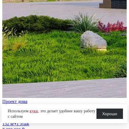
Проект дома
Используем
куки
, это делает удобнее вашу работу
Гаммa
Хорошо
с сайтом
152
м²
•
1 этаж