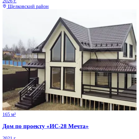
2026
г.
Щелковский район
165
м²
Дом по проекту «ИС-28 Мечта»
2021
г.