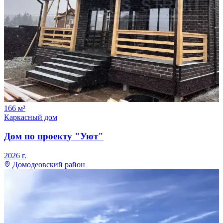
166
м²
Каркасный дом
Дом по проекту "Уют"
2026
г.
Домодеовский район