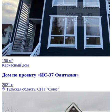
150
м²
Каркасный дом
Дом по проекту «ИС-37 Фантазия»
2021
г.
Тульская область, СНТ "Союз"