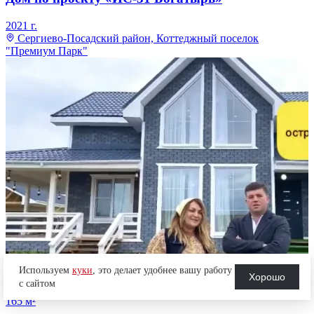
2021
г.
Сергиево-Посадский район, Коттеджный поселок
"Премиум Парк"
Используем
куки
, это делает удобнее вашу работу
Хорошо
с сайтом
165
м²