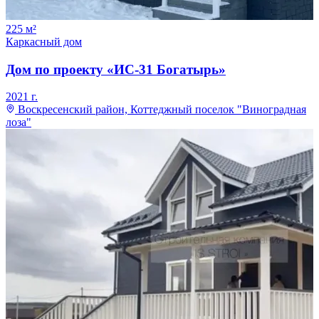
225
м²
Каркасный дом
Дом по проекту «ИС-31 Богатырь»
2021
г.
Воскресенский район, Коттеджный поселок "Виноградная
лоза"