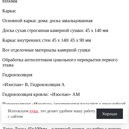
8х60мм
Каркас
Основной каркас дома: доска завальцованная
Доска сухая строганная камерной сушки: 45 х 140 мм
Каркас внутренних стен 45 х 140/ 45 х 90 мм
Все отделочные материалы камерной сушки
Обработка антисептиком цокольного перекрытия первого
этажа
Гидроизоляция
«Изоспан» В, Гидроизоляция А
Гидроизоляция кровли: «Изоспан» АМ
Пароизоляция «Изоспан» монтируется внахлёст с проклейкой
стыков скотчем DELTA
Используем
куки
, это делает удобнее вашу работу
Хорошо
с сайтом
Перекрытие
Лаги: Доска 45х190мм – камерной сушки, на ребро с шагом