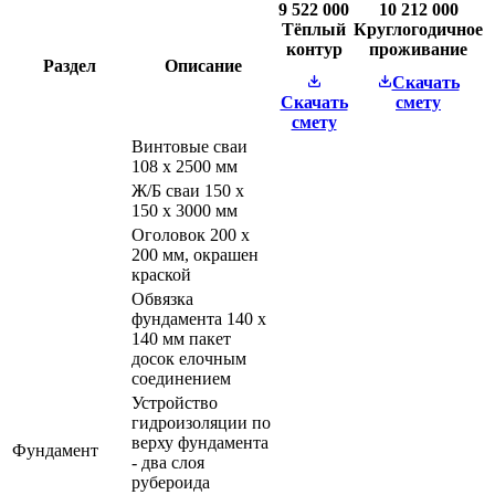
9 522 000
10 212 000
Тёплый
Круглогодичное
контур
проживание
Раздел
Описание
Скачать
Скачать
смету
смету
Винтовые сваи
108 х 2500 мм
Ж/Б сваи 150 х
150 х 3000 мм
Оголовок 200 х
200 мм, окрашен
краской
Обвязка
фундамента 140 х
140 мм пакет
досок елочным
соединением
Устройство
гидроизоляции по
верху фундамента
Фундамент
- два слоя
рубероида