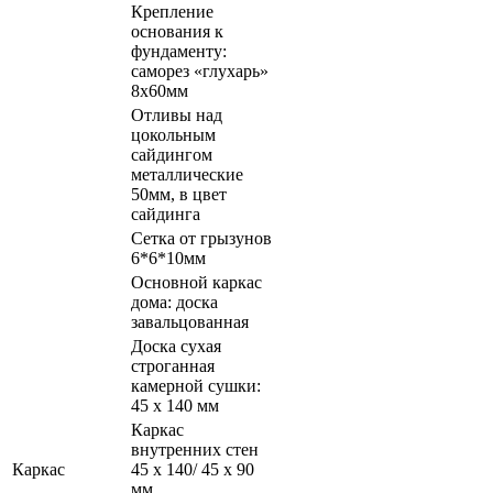
Крепление
основания к
фундаменту:
саморез «глухарь»
8х60мм
Отливы над
цокольным
сайдингом
металлические
50мм, в цвет
сайдинга
Сетка от грызунов
6*6*10мм
Основной каркас
дома: доска
завальцованная
Доска сухая
строганная
камерной сушки:
45 х 140 мм
Каркас
внутренних стен
Каркас
45 х 140/ 45 х 90
мм