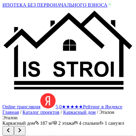
ИПОТЕКА БЕЗ ПЕРВОНАЧАЛЬНОГО ВЗНОСА
Online трансляция
5,0
★
★
★
★
★
Рейтинг в Яндексе
Главная
/
Каталог проектов
/
Каркасный дом
/
Эталон
Эталон
Каркасный дом
187
м²
2 этажа
4
спальни
1
санузел